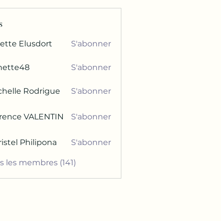
s
ette Elusdort
S'abonner
 Elusdort
nette48
S'abonner
e48
chelle Rodrigue
S'abonner
e Rodrigue
orence VALENTIN
S'abonner
ce VALENTIN
istel Philipona
S'abonner
l Philipona
us les membres (141)