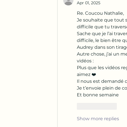
Apr 01, 2025
Re. Coucou Nathalie,
Je souhaite que tout s
difficile que tu travers
Sache que je l’ai trav
difficile, le bien être 
Audrey dans son tirag
Autre chose, j’ai un m
vidéos :
Plus que les vidéos r
aimez ❤️ 
Il nous est demandé de
Je t’envoie plein de c
Et bonne semaine
Like
Reply
Show more replies