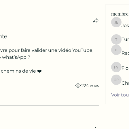
membre
Jos
Josette
nte
Tu
Tunett
vre pour faire valider une vidéo YouTube, 
Ra
Rachell
pe what’sApp ?
Fl
Floren
s chemins de vie ❤️
Chr
Christe
224 vues
Voir to