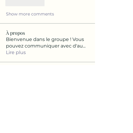
Like
Reply
Show more comments
À propos
Bienvenue dans le groupe ! Vous
pouvez communiquer avec d'au
...
Lire plus
membres
Josette Elusdort
S'abonner
Josette Elusdort
Tunette48
S'abonner
Tunette48
Rachelle Rodrigue
S'abonner
Rachelle Rodrigue
Florence VALENTIN
S'abonner
Florence VALENTIN