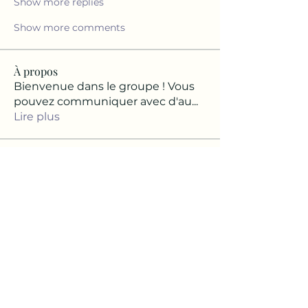
Show more replies
Show more comments
À propos
Bienvenue dans le groupe ! Vous
pouvez communiquer avec d'au
...
Lire plus
membres
Josette Elusdort
S'abonner
Josette Elusdort
Tunette48
S'abonner
Tunette48
Rachelle Rodrigue
S'abonner
Rachelle Rodrigue
Florence VALENTIN
S'abonner
Florence VALENTIN