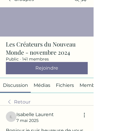
Les Créateurs du Nouveau
Monde - novembre 2024
Public
·
141 membres
Rejoindre
Discussion
Médias
Fichiers
Membres
Retour
Isabelle Laurent
Isabelle Laurent
7 mai 2025
Bonjour je suis heureuse de vous 