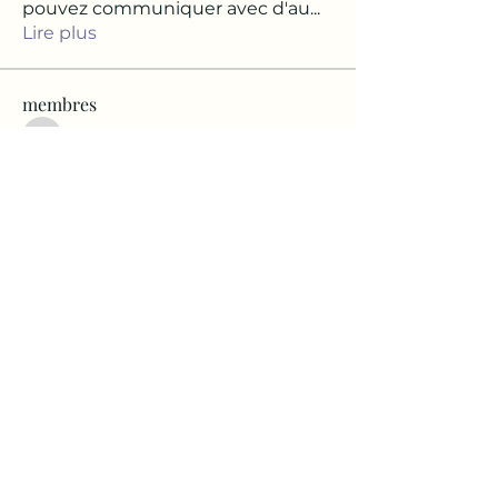
pouvez communiquer avec d'au
...
Lire plus
membres
Josette Elusdort
S'abonner
Josette Elusdort
Tunette48
S'abonner
Tunette48
Rachelle Rodrigue
S'abonner
Rachelle Rodrigue
Florence VALENTIN
S'abonner
Florence VALENTIN
Christel Philipona
S'abonner
Christel Philipona
Voir tous les membres (141)