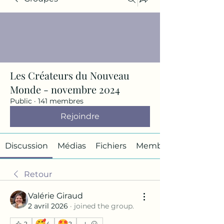
Les Créateurs du Nouveau
Monde - novembre 2024
Public
·
141 membres
Rejoindre
Discussion
Médias
Fichiers
Membres
Retour
Valérie Giraud
2 avril 2026
·
joined the group.
🥰
🤩
2
4
2