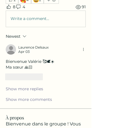
8
4
91
Write a comment...
Newest
Laurence Delsaux
Apr 03
Bienvenue Valérie 🥰🕊☀️
Ma sœur 🙏🏻
Like
Reply
Show more replies
Show more comments
À propos
Bienvenue dans le groupe ! Vous