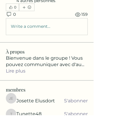
4 autres personnes
.
0
0
159
Write a comment...
À propos
Bienvenue dans le groupe ! Vous
pouvez communiquer avec d'au
...
Lire plus
membres
Josette Elusdort
S'abonner
Josette Elusdort
Tunette48
S'abonner
Tunette48
Rachelle Rodrigue
S'abonner
Rachelle Rodrigue