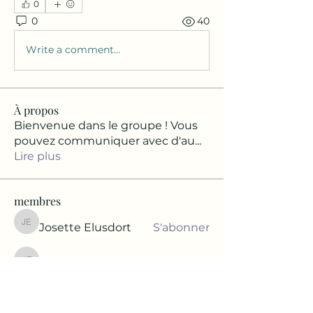
0
0
40
Write a comment...
À propos
Bienvenue dans le groupe ! Vous
pouvez communiquer avec d'au
...
Lire plus
membres
Josette Elusdort
S'abonner
Josette Elusdort
Justine Foucher
S'abonner
Justine Foucher
hublema
S'abonner
hublema