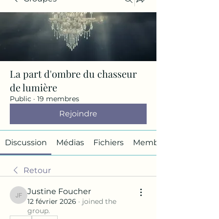
La part d'ombre du chasseur
de lumière
Public
·
19 membres
Rejoindre
Discussion
Médias
Fichiers
Membres
Retour
Justine Foucher
Justine Foucher
12 février 2026
·
joined the
group.