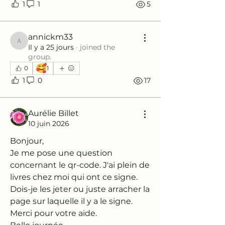
1
1
5
annickm33
annickm33
Il y a 25 jours
·
joined the
group.
🥰
0
1
1
0
17
Aurélie Billet
10 juin 2026
Bonjour,
Je me pose une question 
concernant le qr-code. J'ai plein de 
livres chez moi qui ont ce signe.
Dois-je les jeter ou juste arracher la 
page sur laquelle il y a le signe.
Merci pour votre aide.