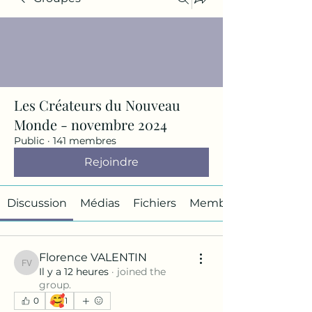
Les Créateurs du Nouveau
Monde - novembre 2024
Public
·
141 membres
Rejoindre
Discussion
Médias
Fichiers
Membres
Florence VALENTIN
Florence VALENTIN
Il y a 12 heures
·
joined the
group.
🥰
0
1