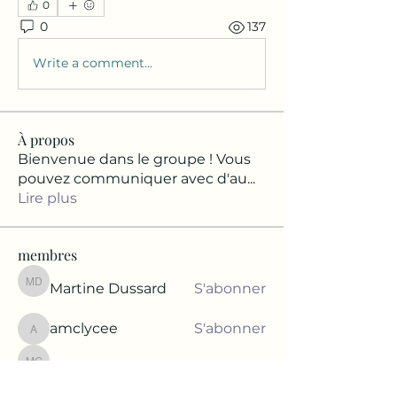
0
0
137
Write a comment...
À propos
Bienvenue dans le groupe ! Vous
pouvez communiquer avec d'au
...
Lire plus
membres
Martine Dussard
S'abonner
Martine Dussard
amclycee
S'abonner
amclycee
Marie-Jeanne Garcia
Marie-Jeanne Garcia
S'abonner