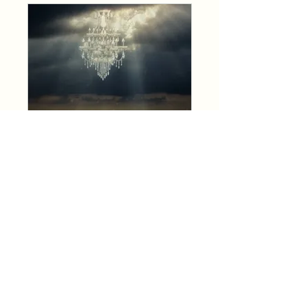
La part d'ombre du chasseur de lumière
Public
•
19 membres
Achat